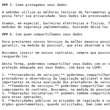
### 5. Como protegemos seus dados

A web3dev utiliza as melhores técnicas de ferramentas g
possa ferir sua privacidade. Seus Dados são processados
Usamos, em especial, barreiras eletrônicas e físicas, f
medidas de segurança implementadas, buscando deixá-las 
### 6. Com quem compartilhamos seus dados

Para prestarmos nossos Serviços da melhor maneira possí
garantir, na medida do possível, que eles observem a le
Buscamos inserir em nossos contratos, sempre que possív
resguardá-los.

Desta forma, poderemos compartilhar seus Dados com os s
proteção adequada aos seus Dados, com base na LGPD:

1. **Fornecedores de serviços:** poderemos compartilhar
prestadores a observância da legislação aplicável e das
importantes na nossa avaliação dos prestadores de servi
2. **Tomadores de serviços:** poderemos compartilhar se
cumprimento do contrato. Buscamos, na medida do possíve
3. **Operações Societárias:** podemos também compartilh
para essas operações.

4. **Autoridades públicas ou privadas de regulação e co
órgãos governamentais, quando solicitados, bem como ent