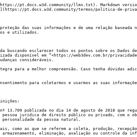
https://pt.docs.w3d.community/llms.txt). Markdown versio
](https://pt.docs.w3d.community/termos/politica-de-priva
proteção das suas informações e de uma relação baseada n
os e utilizados.

da buscando esclarecer todos os pontos sobre os Dados de
izada disponível em “<https://web3dev.com.br/privacidade
udanças consideráveis.

tegra para a melhor compreensão. Caso tenha dúvidas adic
nsentimento para coletarmos e usarmos as suas informaçõe
inições:

nº 13.709 publicada no dia 14 de agosto de 2018 que regu
 pessoa jurídica de direito público ou privado, com o ob
 personalidade da pessoa natural.

ais, como as que se referem a coleta, produção, recepção
 armazenamento, eliminação, avaliação ou controle da inf