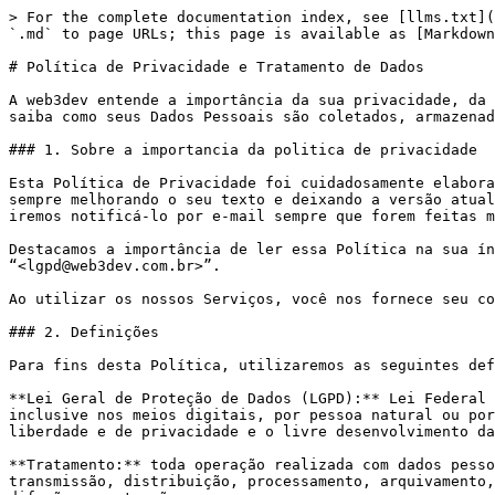
> For the complete documentation index, see [llms.txt](
`.md` to page URLs; this page is available as [Markdown
# Política de Privacidade e Tratamento de Dados

A web3dev entende a importância da sua privacidade, da 
saiba como seus Dados Pessoais são coletados, armazenad
### 1. Sobre a importancia da politica de privacidade

Esta Política de Privacidade foi cuidadosamente elabora
sempre melhorando o seu texto e deixando a versão atual
iremos notificá-lo por e-mail sempre que forem feitas m
Destacamos a importância de ler essa Política na sua ín
“<lgpd@web3dev.com.br>”.

Ao utilizar os nossos Serviços, você nos fornece seu co
### ​2. Definições

Para fins desta Política, utilizaremos as seguintes def
**Lei Geral de Proteção de Dados (LGPD):** Lei Federal 
inclusive nos meios digitais, por pessoa natural ou por
liberdade e de privacidade e o livre desenvolvimento da
**Tratamento:** toda operação realizada com dados pesso
transmissão, distribuição, processamento, arquivamento,