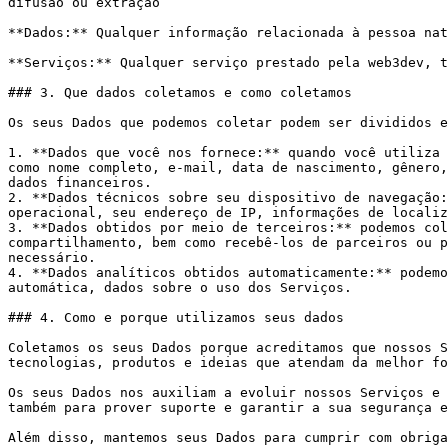
difusão ou extração

**Dados:** Qualquer informação relacionada à pessoa nat
**Serviços:** Qualquer serviço prestado pela web3dev, t
### 3. Que dados coletamos e como coletamos​

Os seus Dados que podemos coletar podem ser divididos e
1. **Dados que você nos fornece:** quando você utiliza 
como nome completo, e-mail, data de nascimento, gênero,
dados financeiros.

2. **Dados técnicos sobre seu dispositivo de navegação:
operacional, seu endereço de IP, informações de localiz
3. **Dados obtidos por meio de terceiros:** podemos col
compartilhamento, bem como recebê-los de parceiros ou p
necessário.

4. **Dados analíticos obtidos automaticamente:** podemo
automática, dados sobre o uso dos Serviços.

### 4. Como e porque utilizamos seus dados

Coletamos os seus Dados porque acreditamos que nossos S
tecnologias, produtos e ideias que atendam da melhor fo
Os seus Dados nos auxiliam a evoluir nossos Serviços e 
também para prover suporte e garantir a sua segurança e
Além disso, mantemos seus Dados para cumprir com obriga