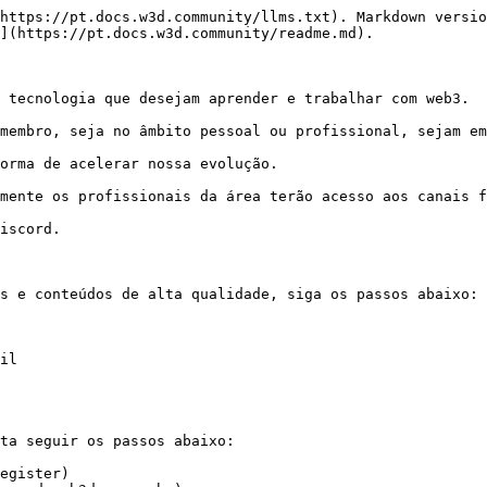
https://pt.docs.w3d.community/llms.txt). Markdown versio
](https://pt.docs.w3d.community/readme.md).

 tecnologia que desejam aprender e trabalhar com web3.

membro, seja no âmbito pessoal ou profissional, sejam em
orma de acelerar nossa evolução.

mente os profissionais da área terão acesso aos canais f
iscord.

s e conteúdos de alta qualidade, siga os passos abaixo:

il

ta seguir os passos abaixo:

gister)​
