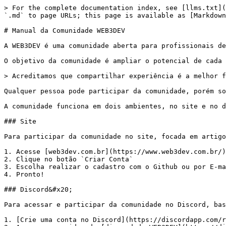
> For the complete documentation index, see [llms.txt](
`.md` to page URLs; this page is available as [Markdown
# Manual da Comunidade WEB3DEV

A WEB3DEV é uma comunidade aberta para profissionais de
O objetivo da comunidade é ampliar o potencial de cada 
> Acreditamos que compartilhar experiência é a melhor f
Qualquer pessoa pode participar da comunidade, porém so
A comunidade funciona em dois ambientes, no site e no d
### Site

Para participar da comunidade no site, focada em artigo
1. Acesse [web3dev.com.br](https://www.web3dev.com.br/)

2. Clique no botão `Criar Conta`

3. Escolha realizar o cadastro com o Github ou por E-ma
4. Pronto!

### Discord&#x20;

Para acessar e participar da comunidade no Discord, bas
1. [Crie uma conta no Discord](https://discordapp.com/re