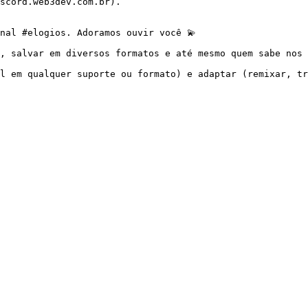
scord.web3dev.com.br).

nal #elogios. Adoramos ouvir você 💫

, salvar em diversos formatos e até mesmo quem sabe nos 
l em qualquer suporte ou formato) e adaptar (remixar, tr